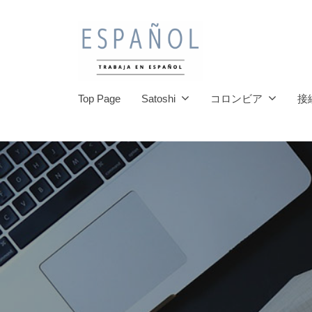
イ
コ
ン
ン
語
テ
の
ン
通
ス
ス
ツ
訳
Top Page
Satoshi
コロンビア
接
ペ
ペ
へ
家
イ
ス
イ
・
ン
キ
翻
ン
語
訳
ッ
語
を
家
プ
の
楽
に
通
し
な
訳
ろ
く
う
家
学
ん
・