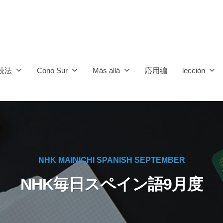
続法
Cono Sur
Más allá
応用編
lección
NHK MAINICHI SPANISH SEPTEMBER
NHK毎日スペイン語9月度