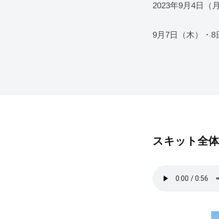
2023年9月4日
語
9
9月7日（木）・
月
度
2023
by
年
kensuke
10
スキット全体
月
24
日