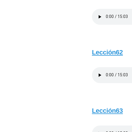
Lección62
Lección63