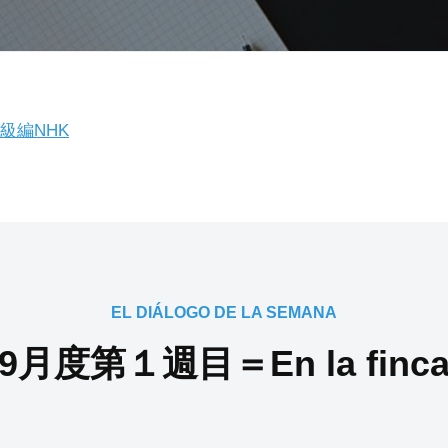
級編NHK
EL DIÁLOGO DE LA SEMANA
9月度第１週目＝En la finc