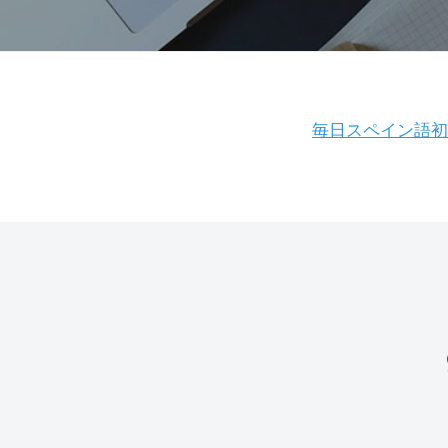
で
翻
収
訳
入
家
を
に
得
NHK
毎日スペイン語初
な
よ
ろ
う
毎
う
日
ス
ペ
イ
ン