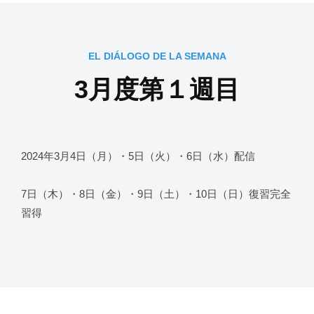
月
家
を
に
度
得
な
よ
2024
by
EL DIÁLOGO DE LA SEMANA
ろ
う
年
kensuke
う
3月度第１週目
4
月
5
日
2024年3月4日（月）・5日（火）・6日（水）配信
7日（木）・8日（金）・9日（土）・10日（日）復習完全
習得