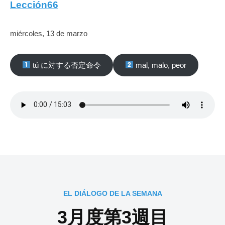
Lección66
miércoles, 13 de marzo
tú に対する否定命令
mal, malo, peor
EL DIÁLOGO DE LA SEMANA
3月度第3週目