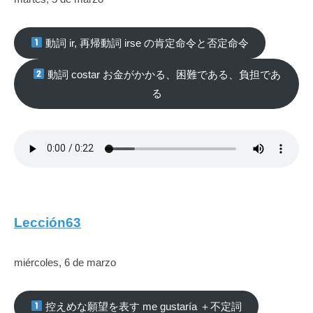
動詞 ir, 再帰動詞 irse の肯定命令と否定命令
動詞 costar お金がかかる、困難である、負担であ
る
Lección63
miércoles, 6 de marzo
控えめな願望を表す me gustaría ＋不定詞