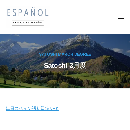
ス
コ
ペ
ン
イ
メ
テ
ン
ニ
ュ
ン
語
ー
ス
ス
の
ツ
ペ
ペ
通
へ
イ
訳
イ
ス
SATOSHI MARCH DEGREE
ン
家
ン
キ
・
語
Satoshi 3月度
語
ッ
翻
を
の
プ
訳
楽
通
家
し
訳
に
く
な
家
学
ろ
・
ん
Satoshi
毎日スペイン語初級編NHK
う
で
翻
3
収
訳
入