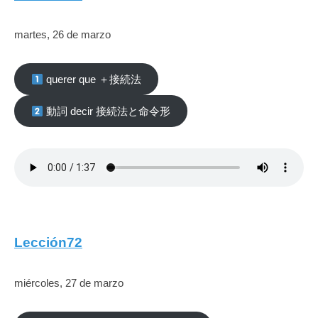
martes, 26 de marzo
querer que ＋接続法
動詞 decir 接続法と命令形
Lección72
miércoles, 27 de marzo