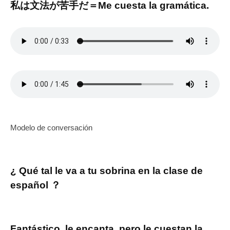
編
家
私は文法が苦手だ＝Me cuesta la gramática.
を
に
2023
by
得
な
年
kensuke
よ
ろ
10
う
う
月
8
日
Modelo de conversación
¿ Qué tal le va a tu sobrina en la clase de
español ？
Fantástico, le encanta, pero le cuestan la