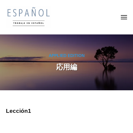
ス
コ
ペ
ン
イ
メ
テ
ン
ニ
ュ
ン
語
ー
ス
ス
の
ツ
ペ
ペ
通
へ
イ
訳
イ
ス
APPLIED EDITION
ン
家
ン
キ
・
語
応用編
語
ッ
翻
を
の
プ
訳
楽
通
家
し
訳
に
く
な
家
学
ろ
・
ん
応
Lección1
う
で
翻
用
収
訳
入