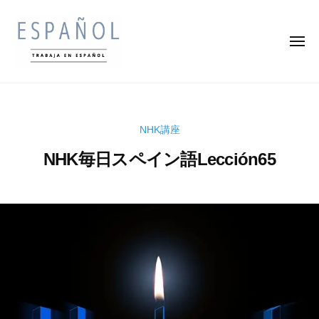
ス
コ
ペ
ン
イ
メ
テ
ン
ニ
ュ
ン
語
ー
ス
ス
の
ツ
ペ
ペ
通
へ
イ
訳
イ
ス
NHK講座
ン
家
ン
キ
・
語
NHK毎日スペイン語Lección65
語
ッ
翻
を
の
プ
訳
楽
2
b
通
家
0
y
し
訳
に
2
k
く
な
家
3
e
学
ろ
年
n
・
ん
う
9
s
で
翻
月
u
収
訳
1
k
入