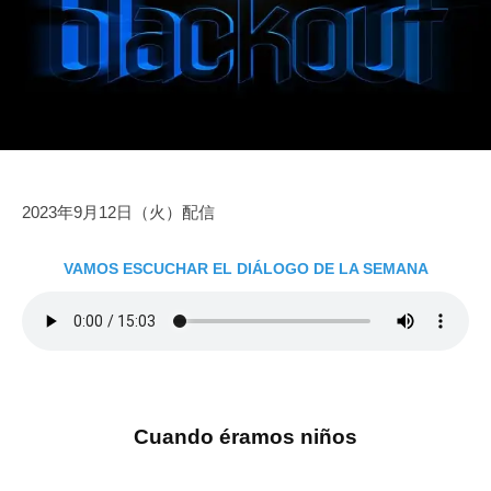
家
2
e
を
に
日
得
な
よ
ろ
う
う
2023年9月12日（火）配信
VAMOS ESCUCHAR EL DIÁLOGO DE LA SEMANA
Cuando éramos niños