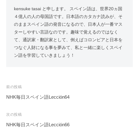
kensuke tasai と申します。 スペイン語は、世界20ヵ国
４億人の人の母国語です。日本語のカタカナ読みが、そ
のままスペイン語の発音になるので、日本人が一番マス
ターしやすい言語なのです。趣味で覚えるのではなく
て、通訳家・翻訳家として、例えばコロンビアと日本を
つなぐ人財になる事を夢みて、私と一緒に楽しくスペイ
ン語を学習していきましょう！
投
前の投稿
稿
NHK毎日スペイン語Lección64
ナ
ビ
次の投稿
ゲ
NHK毎日スペイン語Lección66
ー