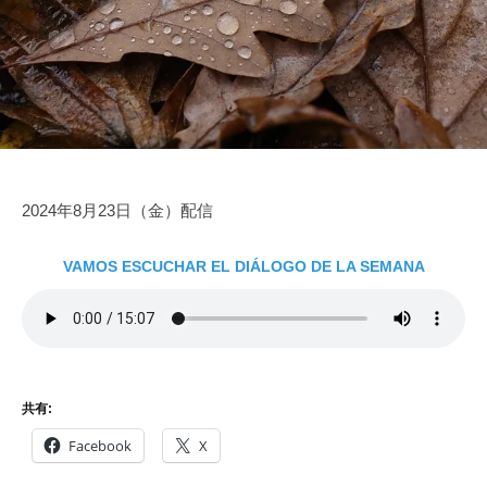
家
6
e
を
に
日
得
な
よ
ろ
う
う
2024年8月23日（金）配信
VAMOS ESCUCHAR EL DIÁLOGO DE LA SEMANA
共有:
Facebook
X