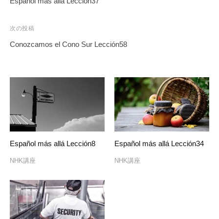
Español más allá Lección37
ナ
ビ
次の投稿
ゲ
Conozcamos el Cono Sur Lección58
ー
シ
ョ
ン
Español más allá Lección8
Español más allá Lección34
NHK講座
NHK講座