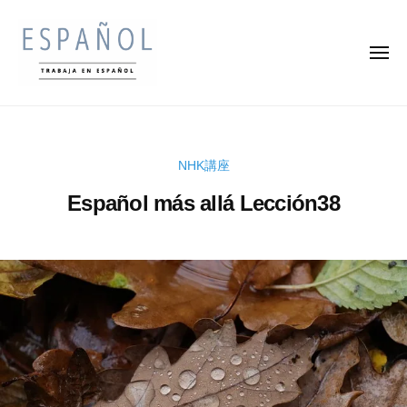
ス
コ
ペ
ン
イ
メ
テ
ン
ニ
ュ
ン
語
ー
ス
ス
の
ツ
ペ
ペ
通
へ
イ
訳
イ
ス
NHK講座
ン
家
ン
キ
・
語
Español más allá Lección38
語
ッ
翻
を
の
プ
訳
楽
2
b
通
家
0
y
し
訳
に
2
k
く
な
家
4
e
学
ろ
年
n
・
ん
う
8
s
で
翻
月
u
収
訳
2
k
入