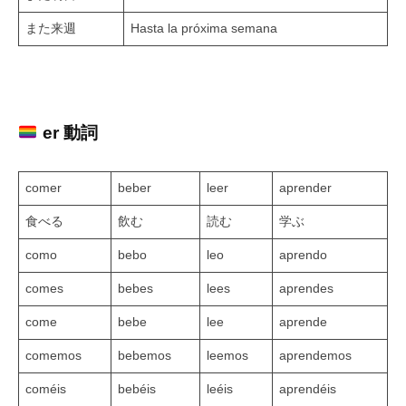
また来週
Hasta la próxima semana
er 動詞
comer
beber
leer
aprender
食べる
飲む
読む
学ぶ
como
bebo
leo
aprendo
comes
bebes
lees
aprendes
come
bebe
lee
aprende
comemos
bebemos
leemos
aprendemos
coméis
bebéis
leéis
aprendéis