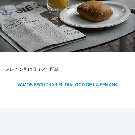
家
を
1
k
に
得
9
e
な
よ
日
ろ
う
う
2024年5月14日（火）配信
VAMOS ESCUCHAR EL DIÁLOGO DE LA SEMANA