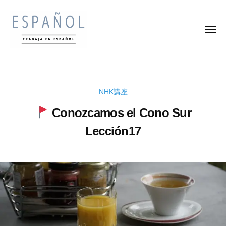
ス
コ
ペ
ン
イ
メ
テ
ン
ニ
ュ
ン
語
ー
ス
ス
の
ツ
ペ
ペ
通
へ
イ
訳
イ
ス
NHK講座
ン
家
ン
キ
・
語
Conozcamos el Cono Sur
語
ッ
翻
を
の
Lección17
プ
訳
楽
通
家
し
2
b
訳
に
く
0
y
な
家
学
2
k
ろ
・
ん
4
e
う
で
翻
年
n
収
訳
5
s
入
月
u