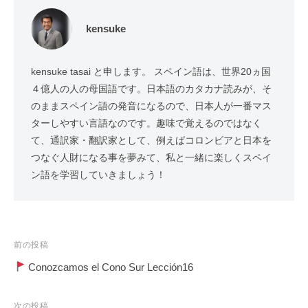
kensuke
kensuke tasai と申します。 スペイン語は、世界20ヵ国
４億人の人の母国語です。日本語のカタカナ読みが、そ
のままスペイン語の発音になるので、日本人が一番マス
ターしやすい言語なのです。趣味で覚えるのではなく
て、通訳家・翻訳家として、例えばコロンビアと日本を
つなぐ人財になる事を夢みて、私と一緒に楽しくスペイ
ン語を学習していきましょう！
投
前の投稿
稿
Conozcamos el Cono Sur Lección16
ナ
ビ
次の投稿