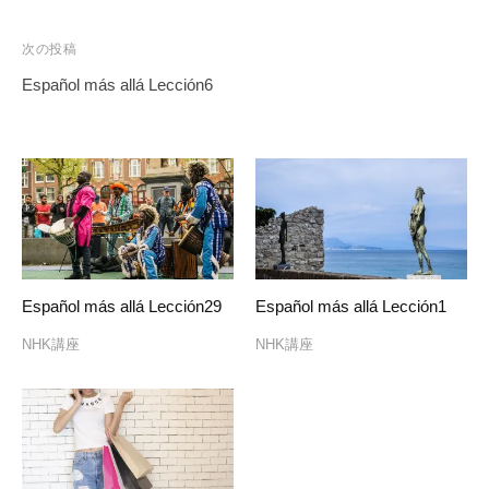
ナ
ビ
次の投稿
ゲ
Español más allá Lección6
ー
シ
ョ
ン
Español más allá Lección29
Español más allá Lección1
NHK講座
NHK講座