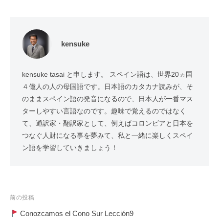
kensuke
kensuke tasai と申します。 スペイン語は、世界20ヵ国
４億人の人の母国語です。日本語のカタカナ読みが、そ
のままスペイン語の発音になるので、日本人が一番マス
ターしやすい言語なのです。趣味で覚えるのではなく
て、通訳家・翻訳家として、例えばコロンビアと日本を
つなぐ人財になる事を夢みて、私と一緒に楽しくスペイ
ン語を学習していきましょう！
投
前の投稿
稿
Conozcamos el Cono Sur Lección9