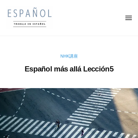
ス
コ
ペ
ン
イ
メ
テ
ン
ニ
ュ
ン
語
ー
ス
ス
の
ツ
ペ
ペ
通
へ
イ
訳
イ
ス
NHK講座
ン
家
ン
キ
・
語
Español más allá Lección5
語
ッ
翻
を
の
プ
訳
楽
2
b
通
家
0
y
し
訳
に
2
k
く
な
家
4
e
学
ろ
年
n
・
ん
う
4
s
で
翻
月
u
収
訳
1
k
入