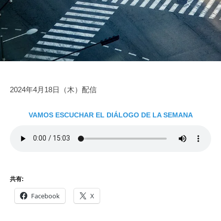
家
9
e
を
に
日
得
な
よ
ろ
う
う
2024年4月18日（木）配信
VAMOS ESCUCHAR EL DIÁLOGO DE LA SEMANA
共有:
Facebook
X