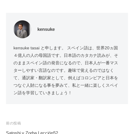
kensuke
kensuke tasai と申します。 スペイン語は、世界20ヵ国
４億人の人の母国語です。日本語のカタカナ読みが、そ
のままスペイン語の発音になるので、日本人が一番マス
ターしやすい言語なのです。趣味で覚えるのではなく
て、通訳家・翻訳家として、例えばコロンビアと日本を
つなぐ人財になる事を夢みて、私と一緒に楽しくスペイ
ン語を学習していきましょう！
投
前の投稿
稿
Satoshi y Zorba Lección52