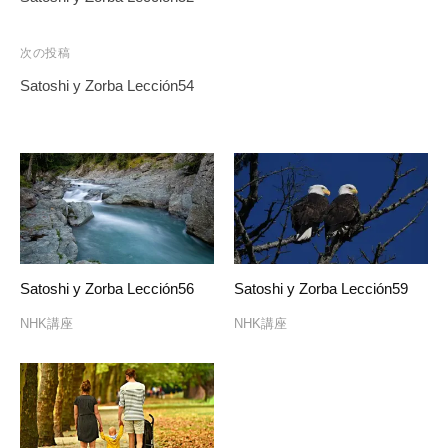
ナ
ビ
次の投稿
ゲ
Satoshi y Zorba Lección54
ー
シ
ョ
ン
Satoshi y Zorba Lección56
Satoshi y Zorba Lección59
NHK講座
NHK講座