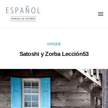
ス
コ
ペ
ン
イ
メ
テ
ン
ニ
ュ
ン
語
ー
ス
ス
の
ツ
ペ
ペ
通
へ
イ
訳
イ
ス
NHK講座
ン
家
ン
キ
・
語
Satoshi y Zorba Lección53
語
ッ
翻
を
の
プ
訳
楽
2
b
通
家
0
y
し
訳
に
2
k
く
な
家
4
e
学
ろ
年
n
・
ん
う
2
s
で
翻
月
u
収
訳
1
k
入