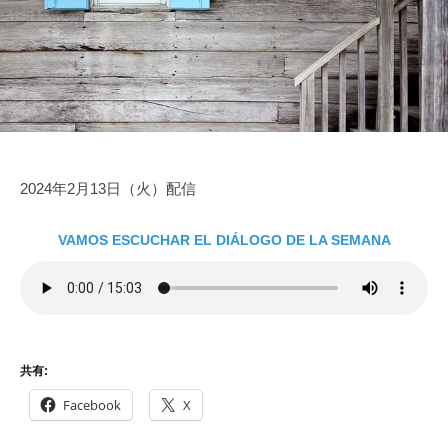
家
3
e
を
に
日
得
な
よ
ろ
う
う
2024年2月13日（火）配信
VAMOS ESCUCHAR EL DIÁLOGO DE LA SEMANA
共有:
Facebook
X