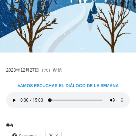
家
2
e
を
に
9
得
な
日
よ
ろ
う
う
2023年12月27日（水）配信
VAMOS ESCUCHAR EL DIÁLOGO DE LA SEMANA
共有:
Facebook
X