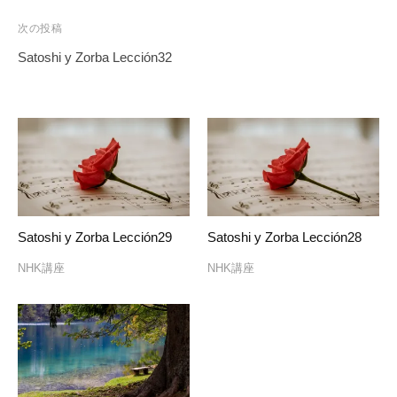
ナ
ビ
次の投稿
ゲ
Satoshi y Zorba Lección32
ー
シ
ョ
ン
Satoshi y Zorba Lección29
Satoshi y Zorba Lección28
NHK講座
NHK講座