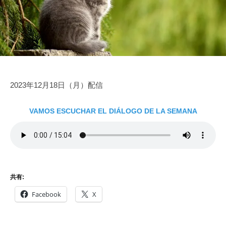
家
1
e
を
に
9
得
な
日
よ
ろ
う
う
2023年12月18日（月）配信
VAMOS ESCUCHAR EL DIÁLOGO DE LA SEMANA
共有:
Facebook
X