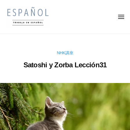
ス
コ
ペ
ン
イ
メ
テ
ン
ニ
ュ
ン
語
ー
ス
ス
の
ツ
ペ
ペ
通
へ
イ
訳
イ
ス
NHK講座
ン
家
ン
キ
・
語
Satoshi y Zorba Lección31
語
ッ
翻
を
の
プ
訳
楽
2
b
通
家
0
y
し
訳
に
2
k
く
な
家
3
e
学
ろ
年
n
・
ん
う
1
s
で
翻
2
u
収
訳
月
k
入