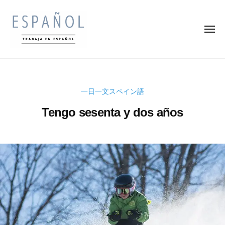
ス
コ
ペ
ン
イ
メ
テ
ン
ニ
ュ
ン
語
ー
ス
ス
の
ツ
ペ
ペ
通
へ
イ
訳
イ
ス
一日一文スペイン語
ン
家
ン
キ
・
語
Tengo sesenta y dos años
語
ッ
翻
を
の
プ
訳
楽
2
b
通
家
0
y
し
訳
に
2
k
く
な
家
2
e
学
ろ
年
n
・
ん
う
1
s
で
翻
0
u
収
訳
月
k
入