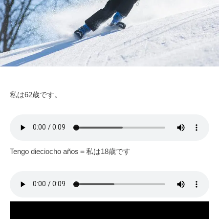
家
3
e
を
に
日
得
な
よ
ろ
う
う
私は62歳です。
Tengo dieciocho años＝私は18歳です