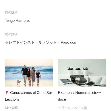
投
前の投稿
稿
Tengo Hambre.
ナ
ビ
次の投稿
ゲ
セレブドインストールメソッド・Paso dos
ー
シ
ョ
ン
Conozcamos el Cono Sur
Examen：Número siete〜
Lección7
doce
NHK講座
一日一文スペイン語