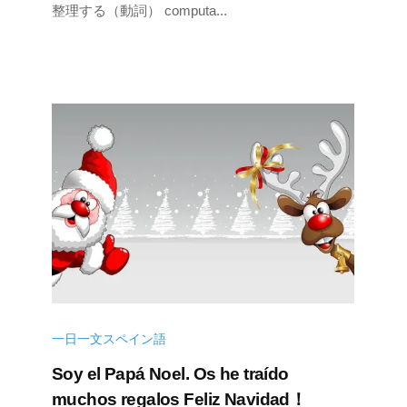
整理する（動詞） computa...
年
n
1
s
0
u
月
k
7
e
日
一日一文スペイン語
Soy el Papá Noel. Os he traído
muchos regalos Feliz Navidad！