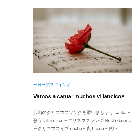
9
e
日
一日一文スペイン語
Vamos a cantar muchos villancicos
2
b
沢山のクリスマスソングを歌いましょう cantar＝
0
y
歌う villancicos＝クリスマスソング Noche buena
2
k
＝クリスマスイブ noche＝夜 buena＝良い
2
e