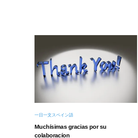
年
n
1
s
0
u
月
k
8
e
日
一日一文スペイン語
Muchísimas gracias por su
colaboracíon