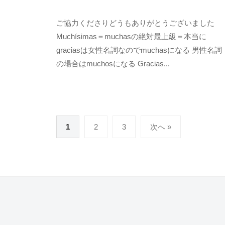
2
b
ご協力くださりどうもありがとうございました
0
y
Muchísimas＝muchasの絶対最上級＝本当に
2
k
graciasは女性名詞なのでmuchasになる 男性名詞
2
e
の場合はmuchosになる Gracias...
年
n
1
s
0
u
月
k
7
e
投
1
2
3
次へ »
日
稿
ナ
ビ
ゲ
ー
シ