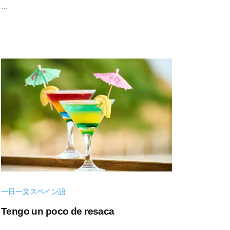
...
年
n
1
s
0
u
月
k
7
e
日
一日一文スペイン語
Tengo un poco de resaca