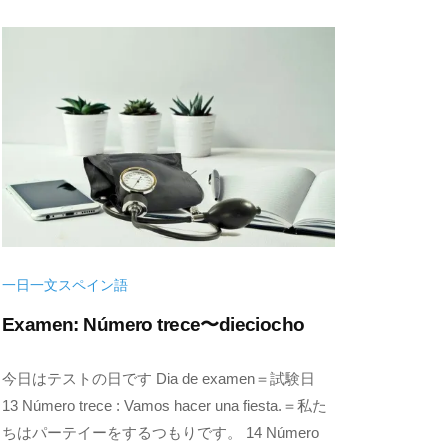
8
e
日
一日一文スペイン語
Examen: Número trece〜dieciocho
2
b
今日はテストの日です Dia de examen＝試験日
0
y
13 Número trece : Vamos hacer una fiesta.＝私た
2
k
ちはパーテイーをするつもりです。 14 Número
2
e