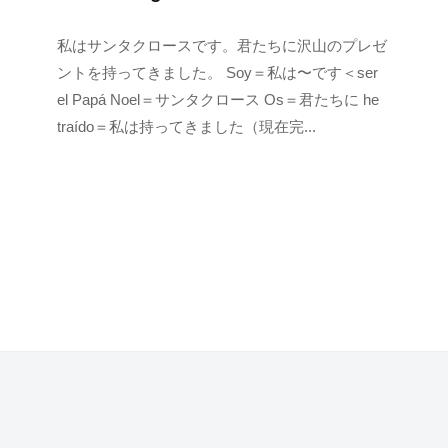
2
b
私はサンタクロースです。君たちに沢山のプレゼ
0
y
ントを持ってきました。 Soy＝私は〜です＜ser
2
k
el Papá Noel＝サンタクロース Os＝君たちに he
2
e
traído＝私は持ってきました（現在完...
年
n
1
s
0
u
月
k
6
e
日