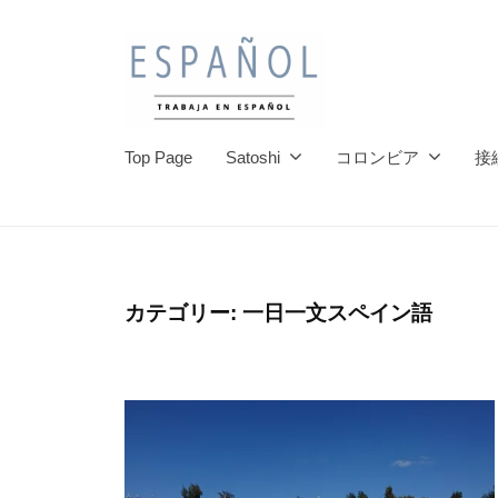
イ
コ
ン
ン
語
テ
の
ン
通
ス
ス
ツ
訳
Top Page
Satoshi
コロンビア
接
ペ
ペ
へ
家
イ
ス
イ
・
ン
キ
翻
ン
語
訳
ッ
語
を
家
カテゴリー:
一日一文スペイン語
プ
の
楽
に
通
し
な
訳
ろ
く
う
家
学
ん
・