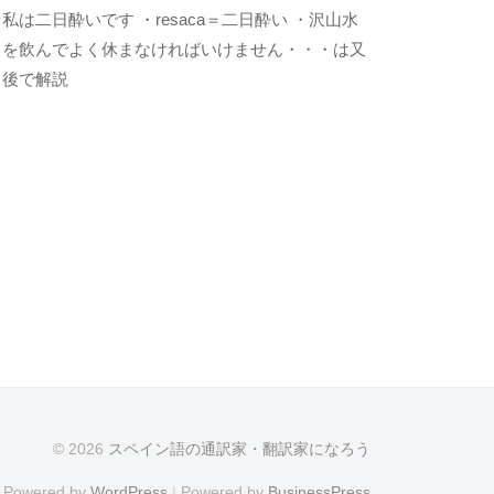
2
b
私は二日酔いです ・resaca＝二日酔い ・沢山水
0
y
を飲んでよく休まなければいけません・・・は又
2
k
後で解説
2
e
年
n
1
s
0
u
月
k
5
e
日
© 2026
スペイン語の通訳家・翻訳家になろう
Powered by
WordPress
|
Powered by
BusinessPress