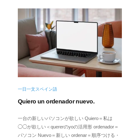
月
k
9
e
日
一日一文スペイン語
Quiero un ordenador nuevo.
2
b
一台の新しいパソコンが欲しい Quiero＝私は
0
y
◯◯が欲しい＜quererのyoの活用形 ordenador＝
2
k
パソコン Nuevo＝新しい ordenar＝順序つける・
2
e