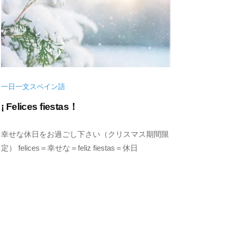
一日一文スペイン語
¡ Felices fiestas！
2
b
幸せな休日をお過ごし下さい（クリスマス期間限
0
y
定） felices＝幸せな＝feliz fiestas＝休日
2
k
2
e
年
n
1
s
0
u
月
k