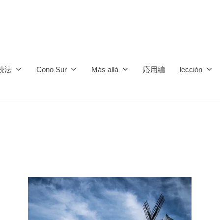
続法
Cono Sur
Más allá
応用編
lección