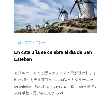
一日一文スペイン語
En cataluña se celebra el día de San
Esteban
2
b
カタルーニャでは聖ステファノの日が祝われます
0
y
En＝場所を表す前置詞 cataluña＝カタルーニャ
2
k
se selebra＝祝われる＜celebrar＝祝う se＋動詞3
2
e
人称単数＝受け身にできる el...
年
n
1
s
0
u