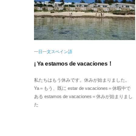
で
翻
収
訳
入
家
を
に
得
な
よ
一日一文スペイン語
ろ
う
¡ Ya estamos de vacaciones！
う
2
b
私たちはもう休みです。休みが始まりました。
0
y
Ya＝もう、既に estar de vacaciones＝休暇中で
2
k
ある estamos de vacaciones＝休みが始まりまし
2
e
た
年
n
1
s
0
u
月
k